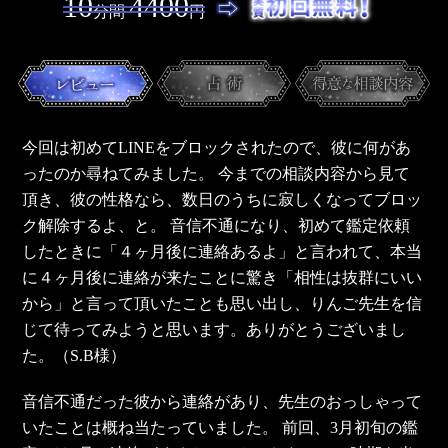
10
4400
分間
円
今回は初めてLINEをブロックされたので、彼に何があ
ったのか尋ねてみました。 今までの相談内容から見て
頂き、彼の性格なら、数日のうちに寂しくなってブロッ
ク解除するよ、と。 音信不通になり、初めて鑑定依頼
したときに「４ヶ月後に連絡あるよ」と言われて、本当
に４ヶ月後に連絡が来たことに驚き「相性は抜群にいい
から」と言って頂いたことも思い出し、りんご先生を信
じて待ってみようと思います。ありがとうございまし
た。（S.B様）
音信不通だった彼から連絡があり、先生のおっしゃって
いたことは概ね当たっていました。 前回、3月初旬の鑑