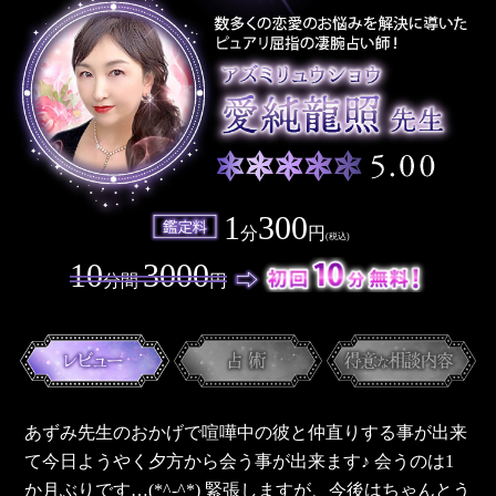
1
300
分
円
(税込)
10
3000
分間
円
あずみ先生のおかげで喧嘩中の彼と仲直りする事が出来
て今日ようやく夕方から会う事が出来ます♪ 会うのは1
か月ぶりです…(*^-^*) 緊張しますが、今後はちゃんとう