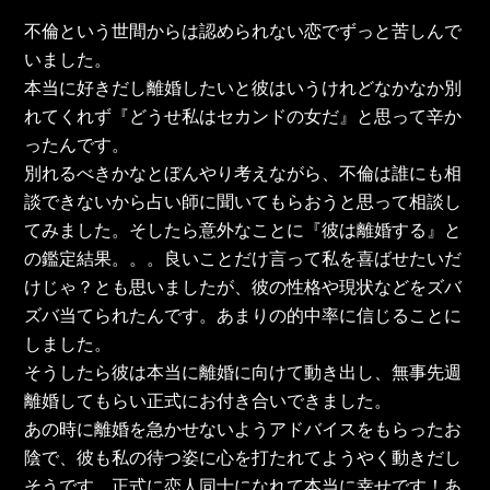
不倫という世間からは認められない恋でずっと苦しんで
いました。
本当に好きだし離婚したいと彼はいうけれどなかなか別
れてくれず『どうせ私はセカンドの女だ』と思って辛か
ったんです。
別れるべきかなとぼんやり考えながら、不倫は誰にも相
談できないから占い師に聞いてもらおうと思って相談し
てみました。そしたら意外なことに『彼は離婚する』と
の鑑定結果。。。良いことだけ言って私を喜ばせたいだ
けじゃ？とも思いましたが、彼の性格や現状などをズバ
ズバ当てられたんです。あまりの的中率に信じることに
しました。
そうしたら彼は本当に離婚に向けて動き出し、無事先週
離婚してもらい正式にお付き合いできました。
あの時に離婚を急かせないようアドバイスをもらったお
陰で、彼も私の待つ姿に心を打たれてようやく動きだし
そうです。正式に恋人同士になれて本当に幸せです！あ